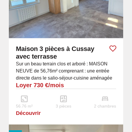
Maison 3 pièces à Cussay
avec terrasse
Sur un beau terrain clos et arboré : MAISON
NEUVE de 56,76m² comprenant : une entrée
directe dans le salio-séjour-cuisine aménagée
Loyer 730 €/mois
et équipée, 2 chambres dont une avec
placard,...
56.76 m²
3 pièces
2 chambres
Découvrir