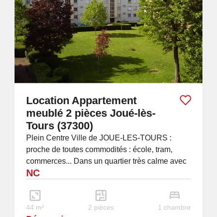
Location Appartement
meublé 2 pièces Joué-lès-
Tours (37300)
Plein Centre Ville de JOUE-LES-TOURS :
proche de toutes commodités : école, tram,
commerces... Dans un quartier très calme avec
NC
une vue magnifique sur le parc : Bel
appartement...
44 m²
2 pièces
1 chambre