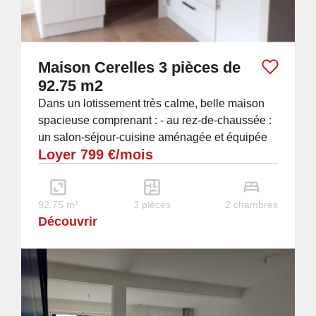
Maison Cerelles 3 pièces de
92.75 m2
Dans un lotissement très calme, belle maison
spacieuse comprenant : - au rez-de-chaussée :
un salon-séjour-cuisine aménagée et équipée
Loyer 799 €/mois
(hotte, four, plaques à induction) un...
92.75 m²
3 pièces
2 chambres
Découvrir