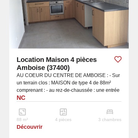
Location Maison 4 pièces
Amboise (37400)
AU COEUR DU CENTRE DE AMBOISE : - Sur
un terrain clos : MAISON de type 4 de 88m²
comprenant : - au rez-de-chaussée : une entrée
NC
donnant sur la pièce de vie : salon-séjour-
cuisine...
88 m²
4 pièces
3 chambres
Découvrir