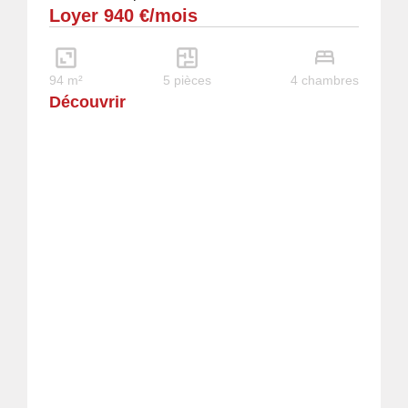
Loyer 940 €/mois
spacieuse pièce à vivre avec coin cuisine...
94 m²
5 pièces
4 chambres
Découvrir