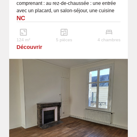
comprenant : au rez-de-chaussée : une entrée
avec un placard, un salon-séjour, une cuisine
NC
aménagée et équipée, une chambre, une
salle...
124 m²
5 pièces
4 chambres
Découvrir