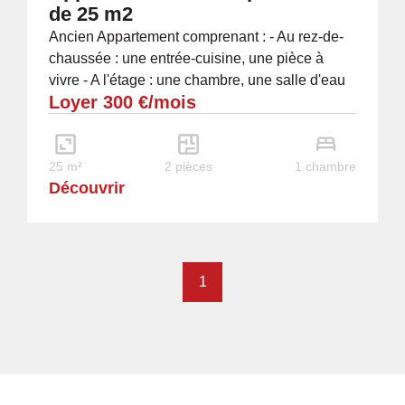
de 25 m2
Ancien Appartement comprenant : - Au rez-de-
chaussée : une entrée-cuisine, une pièce à
vivre - A l'étage : une chambre, une salle d'eau
Loyer 300 €/mois
avec WC Présence d'un cellier
25 m²
2 pièces
1 chambre
Découvrir
1