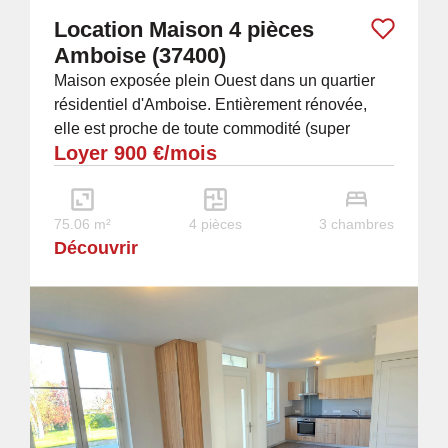
Location Maison 4 pièces
Amboise (37400)
Maison exposée plein Ouest dans un quartier
résidentiel d'Amboise. Entièrement rénovée,
elle est proche de toute commodité (super
Loyer 900 €/mois
marché, crèches, écoles, lycées,
médiathèque,...
75.06 m²
4 pièces
3 chambres
Découvrir