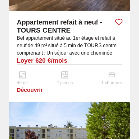
Appartement refait à neuf -
TOURS CENTRE
Bel appartement situé au 1er étage et refait à
neuf de 49 m² situé à 5 min de TOURS centre
comprenant : Un séjour avec une cheminée
Loyer 620 €/mois
décorative, une chambre, une cuisine
aménagée,...
49 m²
2 pièces
1 chambre
Découvrir