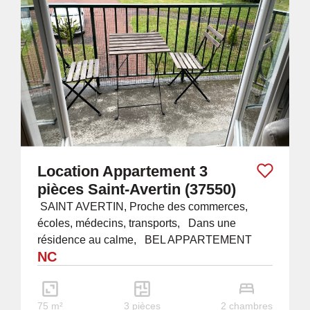
Location Appartement 3
pièces Saint-Avertin (37550)
SAINT AVERTIN, Proche des commerces,
écoles, médecins, transports, Dans une
résidence au calme, BEL APPARTEMENT
NC
situé au 1er étage comprenant : un salon-séjour,
une cuisine...
75 m²
3 pièces
2 chambres