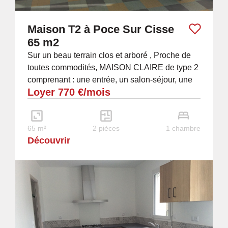
Maison T2 à Poce Sur Cisse
65 m2
Sur un beau terrain clos et arboré , Proche de
toutes commodités, MAISON CLAIRE de type 2
comprenant : une entrée, un salon-séjour, une
Loyer 770 €/mois
cuisine aménagée et équipée, une chambre,...
65 m²
2 pièces
1 chambre
Découvrir