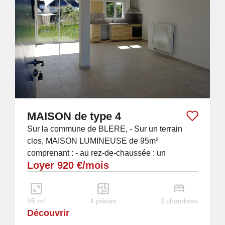
MAISON de type 4
Sur la commune de BLERE, - Sur un terrain
clos, MAISON LUMINEUSE de 95m²
comprenant : - au rez-de-chaussée : un
Loyer 920 €/mois
spacieux salon-séjour-cuisine ouverte
aménagée et équipée (four,...
95 m²
4 pièces
3 chambres
Découvrir