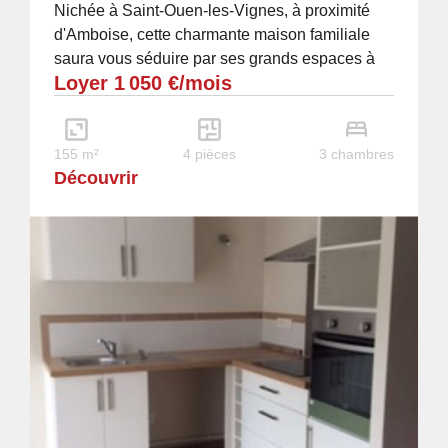
Nichée à Saint-Ouen-les-Vignes, à proximité
d'Amboise, cette charmante maison familiale
saura vous séduire par ses grands espaces à
Loyer 1 050 €/mois
vivre et sa luminosité. Idéalement située, elle...
155 m²
4 pièces
3 chambres
Découvrir